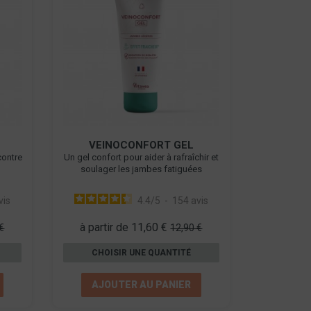
VEINOCONFORT GEL
contre
Un gel confort pour aider à rafraîchir et
soulager les jambes fatiguées
vis
4.4
/
5
-
154
avis
à partir de 11,60 €
€
12,90 €
CHOISIR UNE QUANTITÉ
AJOUTER AU PANIER