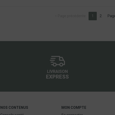
(current)
Page précédente
1
2
Page
LIVRAISON
EXPRESS
NOS CONTENUS
MON COMPTE
Conseils santé
Se connecter