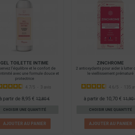
GEL TOILETTE INTIME
ZINCHROME
servez l’équilibre et le confort de
2 antioxydants pour aider à lutter 
 intimité avec une formule douce et
le vieillissement prématuré
protectrice
4.7
/
5
-
3
avis
4.6
/
5
-
135
a
à partir de 8,95 €
à partir de 10,70 €
12,80 €
11,90 
CHOISIR UNE QUANTITÉ
CHOISIR UNE QUANTITÉ
AJOUTER AU PANIER
AJOUTER AU PANIER