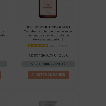
GEL DOUCHE HYDRATANT
e de
Transformez chaque douche en un
dien.
moment de soin réconfortant et
délicatement parfumé
s
5
/
5
-
2
avis
à partir de 8,75 €
12,50 €
CHOISIR UNE QUANTITÉ
AJOUTER AU PANIER