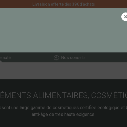
Livraison offerte
dès
39€
d'achats
eauté
Nos conseils
ÉMENTS ALIMENTAIRES, COSMÉTI
sent une large gamme de cosmétiques certifiée écologique et 
anti-âge de très haute exigence.