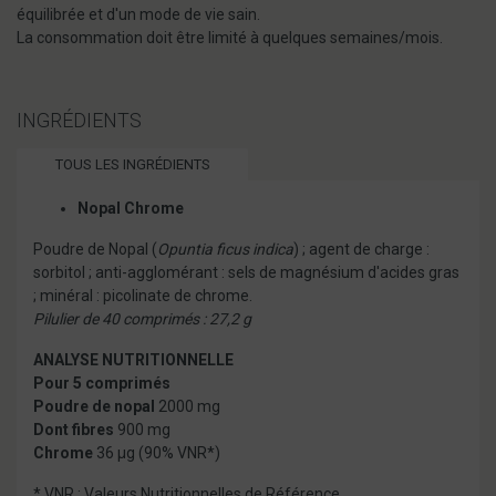
équilibrée et d'un mode de vie sain.
La consommation doit être limité à quelques semaines/mois.
INGRÉDIENTS
TOUS LES INGRÉDIENTS
Nopal Chrome
Poudre de Nopal (
Opuntia ficus indica
) ; agent de charge :
sorbitol ; anti-agglomérant : sels de magnésium d'acides gras
; minéral : picolinate de chrome.
Pilulier de 40 comprimés : 27,2 g
ANALYSE NUTRITIONNELLE
Pour 5 comprimés
Poudre de nopal
2000 mg
Dont fibres
900 mg
Chrome
36 µg (90% VNR*)
* VNR : Valeurs Nutritionnelles de Référence