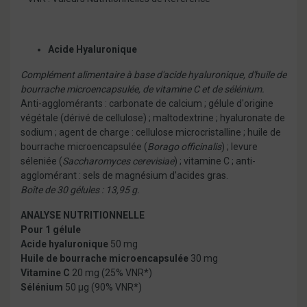
Acide Hyaluronique
Complément alimentaire à base d'acide hyaluronique, d'huile de
bourrache microencapsulée, de vitamine C et de sélénium.
Anti-agglomérants : carbonate de calcium ; gélule d'origine
végétale (dérivé de cellulose) ; maltodextrine ; hyaluronate de
sodium ; agent de charge : cellulose microcristalline ; huile de
bourrache microencapsulée (
Borago officinalis
) ; levure
séleniée (
Saccharomyces cerevisiae
) ; vitamine C ; anti-
agglomérant : sels de magnésium d’acides gras.
Boîte de 30 gélules : 13,95 g.
ANALYSE NUTRITIONNELLE
Pour 1 gélule
Acide hyaluronique
50 mg
Huile de bourrache microencapsulée
30 mg
Vitamine C
20 mg (25% VNR*)
Sélénium
50 µg (90% VNR*)