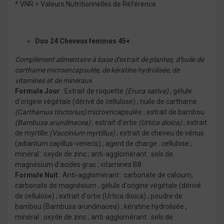
* VNR = Valeurs Nutritionnelles de Référence
Duo 24 Cheveux femmes 45+
Complément alimentaire à base d'extrait de plantes, d'huile de
carthame microencapsulée, de kératine hydrolisée, de
vitamines et de minéraux
Formule Jour
: Extrait de roquette
(Eruca sativa)
; gélule
d'origine végétale (dérivé de cellulose) ; huile de carthame
(Carthamus tinctorius)
microencapsulée ; extrait de bambou
(Bambusa arundinacea)
; extrait d'ortie
(Urtica dioica)
; extrait
de myrtille
(Vaccinium myrtillus)
; extrait de cheveu de vénus
(adiantum capillus-veneris) ; agent de charge : cellulose ;
minéral : oxyde de zinc ; anti-agglomérant : sels de
magnésium d'acides gras ; vitamines B8.
Formule Nuit
: Anti-agglomérant : carbonate de calcium,
carbonate de magnésium ; gélule d'origine végétale (dérivé
de cellulose) ; extrait d'ortie (Urtica dioica) ; poudre de
bambou (Bambusa arundinacea) ; kératine hydrolisée ;
minéral : oxyde de zinc ; anti-agglomérant : sels de