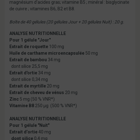
magnésium d'acides gras; vitamine B5 ; minéral : bisglycinate
de cuivre ; vitamines B6, B2 et B8.
Boîte de 40 gélules (20 gélules Jour + 20 gélules Nuit) : 20 g.
ANALYSE NUTRITIONNELLE
Pour 1 gélule "Jour"
Extrait de roquette
100 mg
Huile de carthame microencapsulée
50 mg
Extrait de bambou
34 mg
dont silice 25,5 mg
Extrait d'ortie
34 mg
dont silice 0,34 mg
Extrait de myrtille
20 mg
Extrait de cheveu de vénus
20 mg
Zinc
5 mg (50 % VNR*)
Vitamine B8
250 µg (500 % VNR*)
ANALYSE NUTRITIONNELLE
Pour 1 gélule "Nuit"
Extrait d’ortie
40 mg
dont silice
0,4 mg