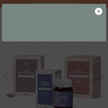
Livraison offerte
dès
39€
d'achats
×
0