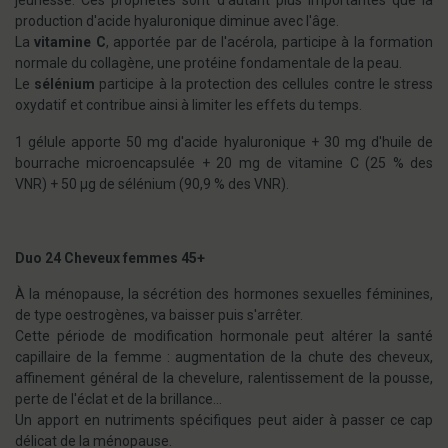
jeunesse. Ces propriétés sont d'autant plus importantes que la
production d'acide hyaluronique diminue avec l'âge.
La
vitamine C
, apportée par de l'acérola, participe à la formation
normale du collagène, une protéine fondamentale de la peau.
Le
sélénium
participe à la protection des cellules contre le stress
oxydatif et contribue ainsi à limiter les effets du temps.
1 gélule apporte 50 mg d'acide hyaluronique + 30 mg d'huile de
bourrache microencapsulée + 20 mg de vitamine C (25 % des
VNR) + 50 µg de sélénium (90,9 % des VNR).
Duo 24 Cheveux femmes 45+
À la ménopause, la sécrétion des hormones sexuelles féminines,
de type oestrogènes, va baisser puis s'arrêter.
Cette période de modification hormonale peut altérer la santé
capillaire de la femme : augmentation de la chute des cheveux,
affinement général de la chevelure, ralentissement de la pousse,
perte de l'éclat et de la brillance...
Un apport en nutriments spécifiques peut aider à passer ce cap
délicat de la ménopause.