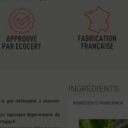
INGRÉDIENTS
 le
gel nettoyant
, à
masser
INGRÉDIENTS PRINCIPAUX
 en
tapotant légèrement du
e regard
.