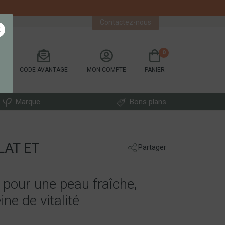
ATION / INGRÉDIENTS
Contactez-nous
×
0
CODE AVANTAGE
MON COMPTE
PANIER
Marque
Bons plans
LAT ET
Partager
n pour une peau fraîche,
ne de vitalité