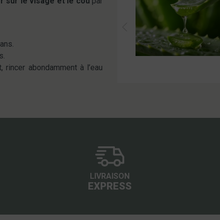
r sur le visage et le cou
par
ans.
s.
t, rincer abondamment à l’eau
LIVRAISON
EXPRESS