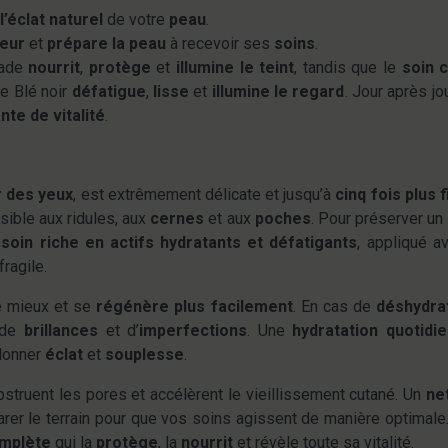
l’éclat naturel
de votre
peau
.
ceur
et
prépare la peau
à recevoir ses
soins
.
nade
nourrit
,
protège
et
illumine le teint
, tandis que le
soin 
de Blé noir
défatigue
,
lisse
et
illumine le regard
. Jour après jou
te de vitalité
.
 des yeux
, est extrêmement délicate et jusqu’à
cinq fois plus f
sible aux ridules, aux
cernes
et aux
poches
. Pour préserver un
n
soin riche en actifs hydratants et défatigants
, appliqué a
ragile.
e mieux et se
régénère plus facilement
. En cas de
déshydra
n de
brillances
et d’
imperfections
. Une
hydratation quotidi
edonner
éclat
et
souplesse
.
obstruent les pores et accélèrent le vieillissement cutané. Un
ne
parer le terrain pour que vos soins agissent de manière optimal
omplète
qui la
protège
, la
nourrit
et révèle toute sa vitalité.