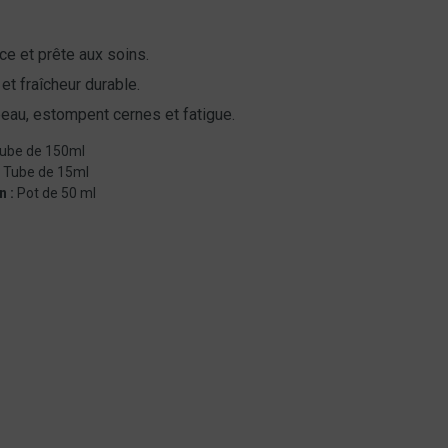
ce et prête aux soins.
 et fraîcheur durable.
peau, estompent cernes et fatigue.
ube de 150ml
:
Tube de 15ml
n :
Pot de 50 ml