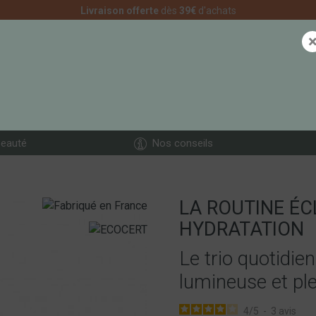
Livraison offerte
dès
39€
d'achats
CONSEILS D'UTILIS
eauté
Nos conseils
LA ROUTINE ÉC
HYDRATATION
Le trio quotidie
lumineuse et plei
4
/
5
-
3
avis