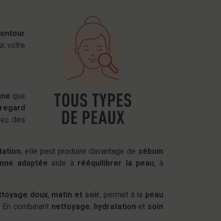
contour
r, votre
ine
que
regard
vec des
tation
, elle peut produire davantage de
sébum
enne adaptée
aide à
rééquilibrer la peau
, à
ttoyage doux
,
matin et soir
, permet à la
peau
e. En combinant
nettoyage
,
hydratation
et
soin