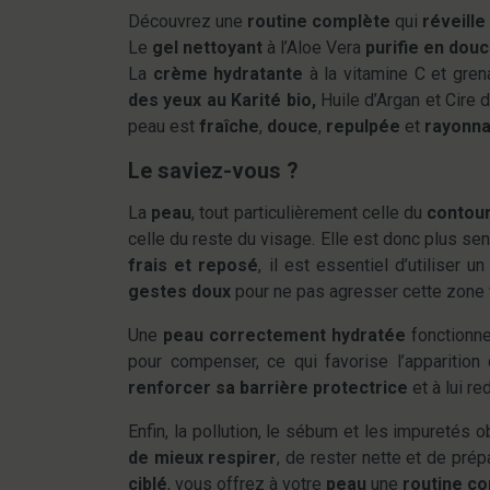
Découvrez une
routine complète
qui
réveille 
Le
gel nettoyant
à l’Aloe Vera
purifie en dou
La
crème hydratante
à la vitamine C et gre
des yeux au Karité bio,
Huile d’Argan et Cire 
peau est
fraîche
,
douce
,
repulpée
et
rayonnan
Le saviez-vous ?
La
peau
, tout particulièrement celle du
contour
celle du reste du visage. Elle est donc plus sen
frais et reposé
, il est essentiel d’utiliser u
gestes doux
pour ne pas agresser cette zone f
Une
peau correctement hydratée
fonctionn
pour compenser, ce qui favorise l’apparitio
renforcer sa barrière protectrice
et à lui r
Enfin, la pollution, le sébum et les impuretés 
de mieux respirer
, de rester nette et de pré
ciblé
, vous offrez à votre
peau
une
routine c