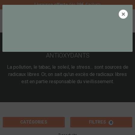
Livraison offerte
dès
39€
d'achats
×
0
COMPLÉMENTS ALIMENTAIRES
ANTIOXYDANTS
La pollution, le tabac, le soleil, le stress... sont sources de
radicaux libres. Or, on sait qu'un excès de radicaux libres
est en partie responsable du vieillissement.
CATÉGORIES
FILTRES
0