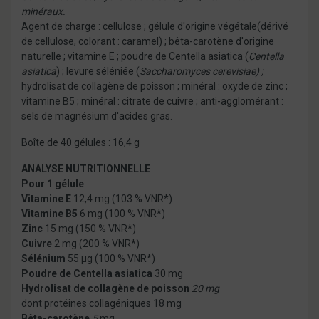
minéraux.
Agent de charge : cellulose ; gélule d'origine végétale(dérivé
de cellulose, colorant : caramel) ; bêta-carotène d'origine
naturelle ; vitamine E ; poudre de Centella asiatica (
Centella
asiatica
) ; levure séléniée (
Saccharomyces cerevisiae) ;
hydrolisat de collagène de poisson ; minéral : oxyde de zinc ;
vitamine B5 ; minéral : citrate de cuivre ; anti-agglomérant :
sels de magnésium d'acides gras.
Boîte de 40 gélules : 16,4 g
ANALYSE NUTRITIONNELLE
Pour 1 gélule
Vitamine E
12,4 mg (103 % VNR*)
Vitamine B5
6 mg (100 % VNR*)
Zinc
15 mg (150 % VNR*)
Cuivre
2 mg (200 % VNR*)
Sélénium
55 µg (100 % VNR*)
Poudre de Centella asiatica
30 mg
Hydrolisat de collagène de poisson
20 mg
dont protéines collagéniques 18 mg
Bêta-carotène
5
mg