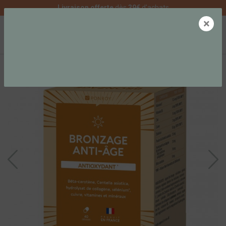
Livraison offerte
dès
39€
d'achats
×
0
NOUVEAUTÉ