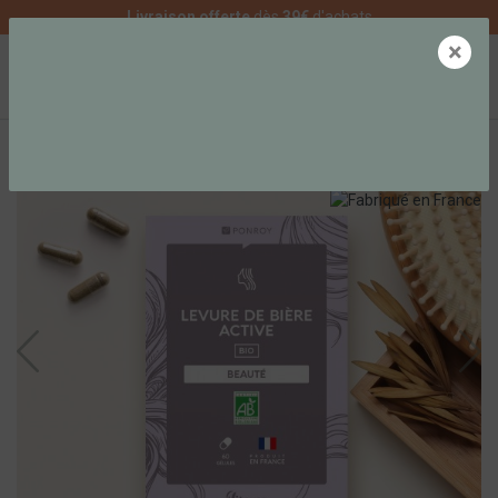
Livraison offerte
dès
39€
d'achats
×
0