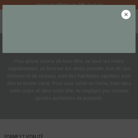
Livraison offerte
dès
39€
d'achats
×
0
HYGIÈNE
Plus qu’une source de bien-être, se laver les mains
régulièrement, se brosser les dents, prendre soin de ses
cheveux et de sa peau, sont des habitudes capitales pour
être en bonne santé. Pour vous sentir en forme, bien dans
votre corps et dans votre tête, ne négligez pas certains
gestes quotidiens de propreté.
FORME ET VITALITÉ