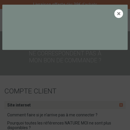
Livraison offerte
dès
39€
d'achats
×
0
POURQUOI LES PRIX DU SITE
NE CORRESPONDENT PAS À
MON BON DE COMMANDE ?
COMPTE CLIENT
Site internet
Comment faire si je n'arrive pas à me connecter ?
Pourquoi toutes les références NATURE MOI ne sont plus
disponibles ?