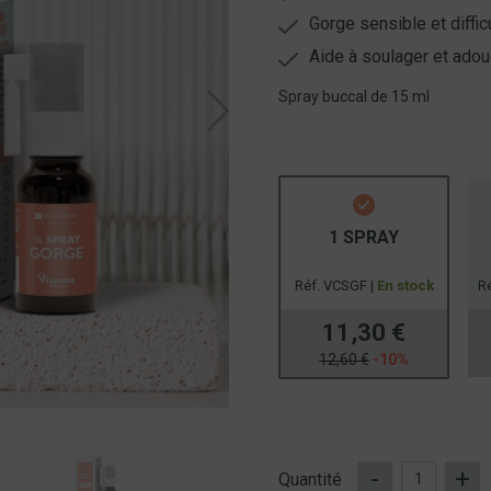
Gorge sensible et difficu
Aide à soulager et adouc
Spray buccal de 15 ml
1 SPRAY
Réf. VCSGF |
En stock
R
11,30 €
12,60 €
-10%
-
+
Quantité