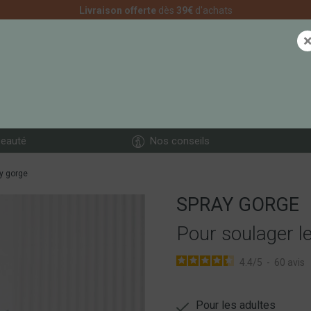
Livraison offerte
dès
39€
d'achats
eauté
Nos conseils
y gorge
SPRAY GORGE
Pour soulager le
4.4
/
5
-
60
avis
Pour les adultes