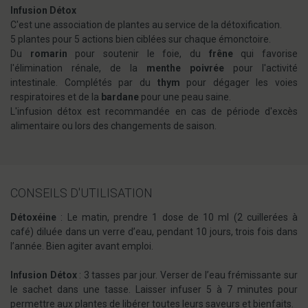
Infusion Détox
C'est une association de plantes au service de la détoxification.
5 plantes pour 5 actions bien ciblées sur chaque émonctoire.
Du
romarin
pour soutenir le foie, du
frêne
qui favorise
l'élimination rénale, de la
menthe poivrée
pour l'activité
intestinale. Complétés par du
thym
pour dégager les voies
respiratoires et de la
bardane
pour une peau saine.
L'infusion détox est recommandée en cas de période d'excès
alimentaire ou lors des changements de saison.
CONSEILS D'UTILISATION
Détoxéine
: Le matin, prendre 1 dose de 10 ml (2 cuillerées à
café) diluée dans un verre d’eau, pendant 10 jours, trois fois dans
l’année. Bien agiter avant emploi.
Infusion Détox
: 3 tasses par jour. Verser de l’eau frémissante sur
le sachet dans une tasse. Laisser infuser 5 à 7 minutes pour
permettre aux plantes de libérer toutes leurs saveurs et bienfaits.