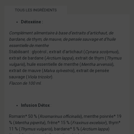
TOUS LES INGRÉDIENTS
Détoxéine :
Complément alimentaire à base d’extraits d’artichaut, de
bardane, de thym, de mauve, de pensée sauvage et d’huile
essentielle de menthe
Stabilisant : glycérol ; extrait d’artichaut (
Cynara scolymus
),
extrait de bardane (
Arctium lappa
), extrait de thym (
Thymus
vulgaris
), huile essentielle de menthe (
Mentha arvensis
),
extrait de mauve (
Malva sylvestris
), extrait de pensée
sauvage (
Viola tricolor
).
Flacon de 100 ml.
Infusion Détox
:
Romarin* 50 % (
Rosmarinus officinalis
), menthe poivrée* 19
% (
Mentha piperita
), frêne* 15 % (
Fraxinus excelsior
), thym*
11 % (
Thymus vulgaris
), bardane* 5 % (
Arctium lappa
)