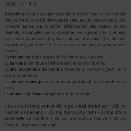
DESCRIPTION
Détoxéine
est une solution buvable de détoxification très complet
dont la formule a été développée sans aucun conservateur. Son
concept repose sur la notion d’élimination des toxines et des
déchets, accumulés par l’organisme, en agissant sur nos cinq
précieux émonctoires (organes servant à éliminer les déchets
organiques) que sont le foie, les reins, les intestins, les poumons et
la peau.
L’
artichaut
participe à la santé du foie et des intestins.
La
bardane
contribue à l’élimination rénale des toxines.
L’
huile essentielle de menthe
favorise le confort digestif et la
santé respiratoire.
La
pensée sauvage
et la bardane participent à la beauté de la
peau.
La
mauve
et le
thym
complètent cette formule.
1 dose de 10 ml apportent 480 mg d’extrait d’artichaut + 200 mg
d’extrait de bardane + 100 mg d’extrait de thym + 60 mg d’huile
essentielle de menthe + 50 mg d’extrait de mauve + 50 mg
d’extrait de pensée sauvage.