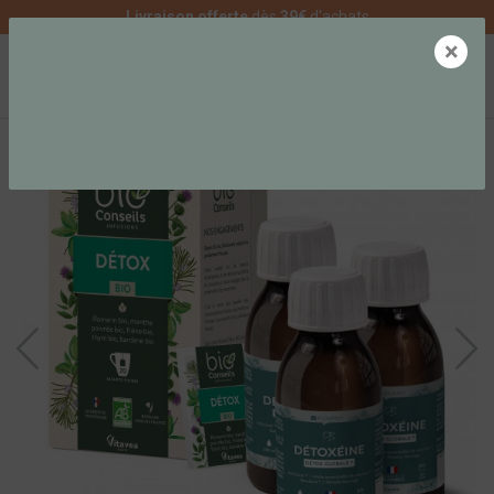
Livraison offerte
dès
39€
d'achats
×
0