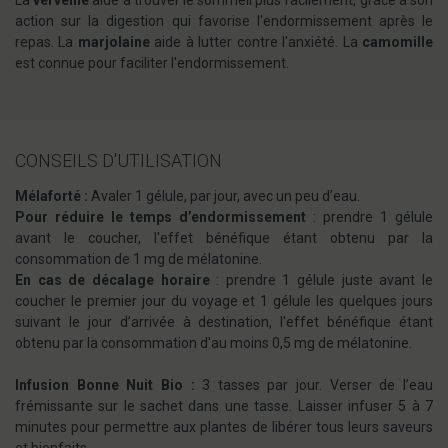
La
verveine
aide à trouver le sommeil plus facilement, grâce à son
action sur la digestion qui favorise l'endormissement après le
repas. La
marjolaine
aide à lutter contre l'anxiété. La
camomille
est connue pour faciliter l'endormissement.
CONSEILS D'UTILISATION
Mélaforté :
Avaler 1 gélule, par jour, avec un peu d’eau.
Pour réduire le temps d’endormissement
: prendre 1 gélule
avant le coucher, l'effet bénéfique étant obtenu par la
consommation de 1 mg de mélatonine.
En cas de décalage horaire
: prendre 1 gélule juste avant le
coucher le premier jour du voyage et 1 gélule les quelques jours
suivant le jour d’arrivée à destination, l'effet bénéfique étant
obtenu par la consommation d'au moins 0,5 mg de mélatonine.
Infusion Bonne Nuit Bio :
3 tasses par jour. Verser de l’eau
frémissante sur le sachet dans une tasse. Laisser infuser 5 à 7
minutes pour permettre aux plantes de libérer tous leurs saveurs