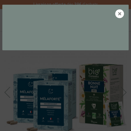
Livraison offerte
dès
39€
d'achats
×
0