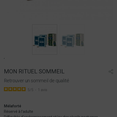
,
MON RITUEL SOMMEIL
Retrouver un sommeil de qualité
5
/
5
-
1
avis
Mélaforté
Réservé à l’adulte