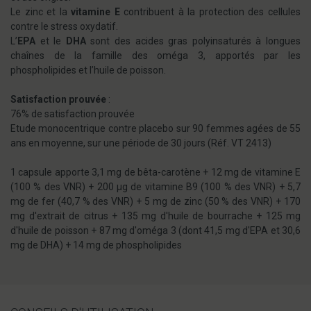
Le zinc et la
vitamine E
contribuent à la protection des cellules
contre le stress oxydatif.
L’
EPA
et le
DHA
sont des acides gras polyinsaturés à longues
chaînes de la famille des oméga 3, apportés par les
phospholipides et l’huile de poisson.
Satisfaction prouvée
:
76% de satisfaction prouvée
Etude monocentrique contre placebo sur 90 femmes agées de 55
ans en moyenne, sur une période de 30 jours (Réf. VT 2413)
1 capsule apporte 3,1 mg de bêta-carotène + 12 mg de vitamine E
(100 % des VNR) + 200 µg de vitamine B9 (100 % des VNR) + 5,7
mg de fer (40,7 % des VNR) + 5 mg de zinc (50 % des VNR) + 170
mg d'extrait de citrus + 135 mg d'huile de bourrache + 125 mg
d'huile de poisson + 87 mg d'oméga 3 (dont 41,5 mg d'EPA et 30,6
mg de DHA) + 14 mg de phospholipides