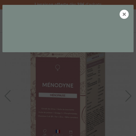
Livraison offerte
dès
39€
d'achats
×
0
SATISFACTION PROUVÉE