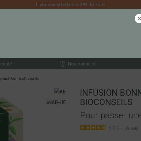
Livraison offerte
dès
39€
d'achats
eauté
Nos conseils
 nuit Bio - bioConseils
INFUSION BONN
BIOCONSEILS
Pour passer une
4.7
/
5
-
59
avis