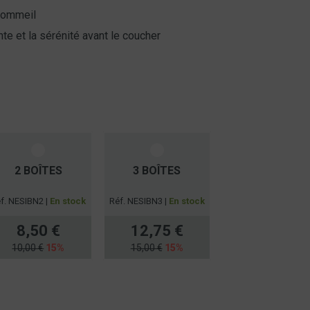
 sommeil
nte et la sérénité avant le coucher
2 BOÎTES
3 BOÎTES
f. NESIBN2 |
En stock
Réf. NESIBN3 |
En stock
8,50 €
12,75 €
10,00 €
15%
15,00 €
15%