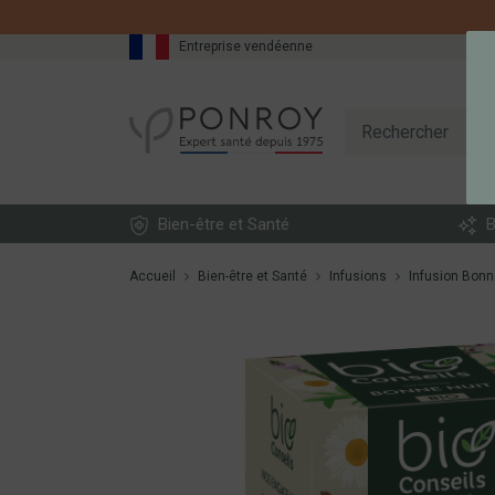
Entreprise vendéenne
Bien-être et Santé
B
Accueil
Bien-être et Santé
Infusions
Infusion Bonne