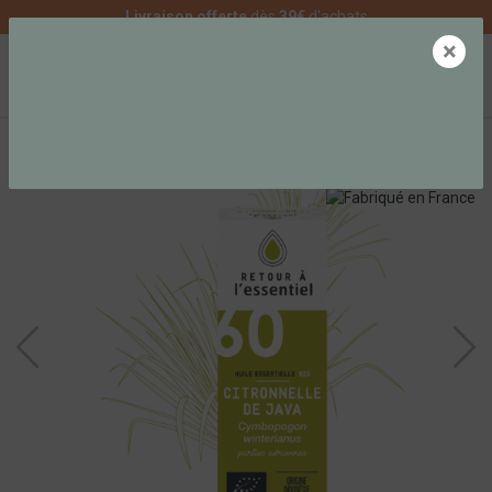
Livraison offerte
dès
39€
d'achats
×
0